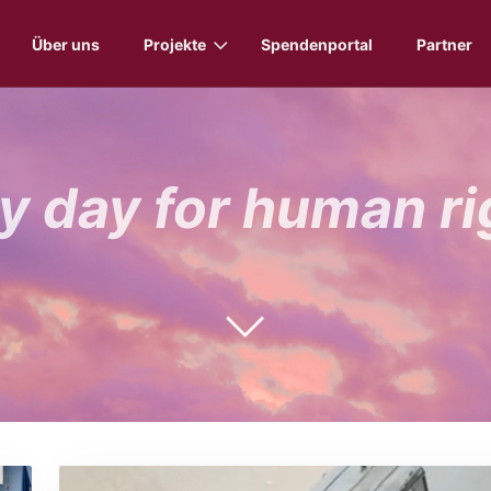
Über uns
Projekte
Spendenportal
Partner
y day for human ri