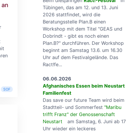
Beim diesjährigen
Ract!-Festival
in
 an
Tübingen, das am 12. und 13. Juni
2026 stattfindet, wird die
Beratungsstelle Plan.B einen
r
Workshop mit dem Titel "GEAS und
Dobrindt - gibt es noch einen
t
Plan.B?" durchführen. Der Workshop
it
beginnt am Samstag 13.6. um 16.30
aren
Uhr auf dem Festivalgelände. Das
Ract!fe...
06.06.2026
Afghanisches Essen beim Neustart
SOF
Familienfest
Das save our future Team wird beim
Stadtteil- und Sommerfest
"Maribu
trifft Franz" der Genossenschaft
Neustart
am Samstag, 6. Juni ab 17
Uhr wieder ein leckeres