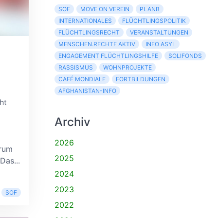
SOF
MOVE ON VEREIN
PLANB
INTERNATIONALES
FLÜCHTLINGSPOLITIK
FLÜCHTLINGSRECHT
VERANSTALTUNGEN
MENSCHEN.RECHTE AKTIV
INFO ASYL
ENGAGEMENT FLÜCHTLINGSHILFE
SOLIFONDS
RASSISMUS
WOHNPROJEKTE
CAFÉ MONDIALE
FORTBILDUNGEN
AFGHANISTAN-INFO
ht
Archiv
2026
trum
2025
Das...
2024
2023
SOF
2022