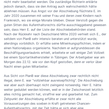
nicht mehr bearbeitet werden. Die zuständige Richterin erklärte
jedoch danach, dass sie den Antrag auch wahrscheinlich hätte
ablehnen müssen. Aus Angst vor der Abschiebung flüchtete E. im
Jahr 2020 zusammen mit seiner Frau und deren zwei Kindern nach
Frankreich, wo sie einige Monate blieben. Dieser Verstoß gegen die
guten Sitten des Aufenthaltsrechts dürfte ausschlaggebend gewesen
sein, dass Herr E. auf der Liste der Abschiebebehörden stand.
Nach der Rückkehr nach Deutschland Mitte 2020 verhielt sich E., der
seitdem von PlanB sehr intensiv beraten und unterstützt wurde,
allerdings vorbildlich. Er erfüllte seine Mitwirkungspflichten, indem er
einen Nationalpass organisierte. Nachdem er aufgrunddessen die
Beschäftigungserlaubnis erhielt, arbeitete er seit einiger Zeit Vollzeit
bei einem Sportartikelhersteller in Tübingen. Der Arbeitgeber war am
Morgen des 22.12. wie vor den Kopf gestoßen, denn er verlor über
Nacht einen guten Mitarbeiter.
Aus Sicht von PlanB war diese Abschiebung zwar rechtlich nicht
illegal, denn E. war "vollziehbar ausreisepflichtig". Die Abschiebung
war aber auch überhaupt nicht zwingend notwendig. Herr E. hätte
weiter geduldet werden können, weil er in der Zwischenzeit letztlich
alles richtig gemacht hat, straffrei war und gearbeitet hat. Zum
Zeitpunkt der Abschiebung erfüllte er zwar nicht alle
Voraussetzungen des soeben in Kraft getretenen Chancen-
Aufenthaltsrechts, mit der Zeit hätte er sich aber eine