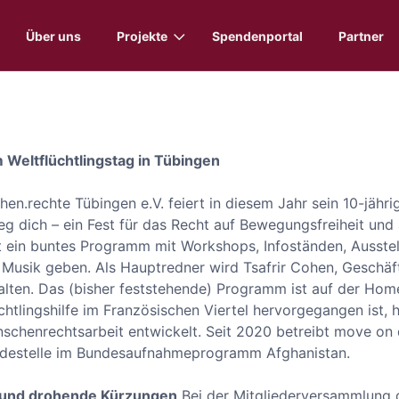
Über uns
Projekte
Spendenportal
Partner
Weltflüchtlingstag in Tübingen
n.rechte Tübingen e.V. feiert in diesem Jahr sein 10-jähri
eg dich – ein Fest für das Recht auf Bewegungsfreiheit und 
ist ein buntes Programm mit Workshops, Infoständen, Aus
usik geben. Als Hauptredner wird Tsafrir Cohen, Geschäfts
halten. Das (bisher feststehende) Programm ist auf der H
tlingshilfe im Französischen Viertel hervorgegangen ist, ha
nschenrechtsarbeit entwickelt. Seit 2020 betreibt move on d
Meldestelle im Bundesaufnahmeprogramm Afghanistan.
 und drohende Kürzungen
Bei der Mitgliederversammlung d