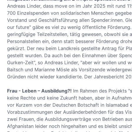
Andreas Linder, dass move on im Jahr 2025 mit rund 1
700 Einzelspenden von solidarischen Menschen gegeben.
Vorstand und Geschäftsführung allen Spender:innen. Glei
our future" gäbe es viel zu wenig öffentliche Förderung.
geringfügige Teilzeitstellen, tätig gewesen, obwohl sie 
Personalstellen ein, denn statt besserer Förderung dro
gekürzt. Der neu beim Landkreis gestellte Antrag für Pl
gestellt wurden. Da auch bei den Einnahmen über Spend
Gurken-Zeit", so Andreas Linder, "aber wir wollen und 
Baitsch und Marianne Mösle als Vorsitzende wiedergewähl
Gründen nicht wieder kandidierte. Der Jahresbericht 
Frau - Leben – Ausbildung?!
Im Rahmen des Projekts "sa
keine Rechte und keine Zukunft haben, aber in Aufnahme
vor Kurzem von der Deutschen Botschaft in Islamabad ei
Vorabzustimmungen der Ausländerbehörden für das Visum
zwei Frauen, die Ausbildungsverträge von Betrieben au
Afghanistan leider noch hingehalten und es bleibt unsic