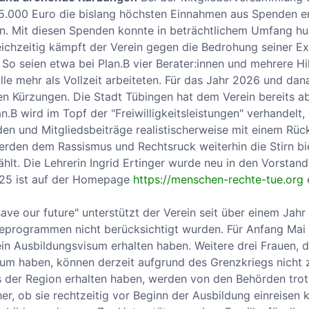
15.000 Euro die bislang höchsten Einnahmen aus Spenden e
 Mit diesen Spenden konnte in beträchtlichem Umfang huma
chzeitig kämpft der Verein gegen die Bedrohung seiner Exis
 So seien etwa bei Plan.B vier Berater:innen und mehrere Hi
alle mehr als Vollzeit arbeiteten. Für das Jahr 2026 und dan
hen Kürzungen. Die Stadt Tübingen hat dem Verein bereits a
an.B wird im Topf der "Freiwilligkeitsleistungen" verhandel
en und Mitgliedsbeiträge realistischerweise mit einem Rüc
werden dem Rassismus und Rechtsruck weiterhin die Stirn b
t. Die Lehrerin Ingrid Ertinger wurde neu in den Vorstand 
2025 ist auf der Homepage
https://menschen-rechte-tue.org
e
ve our future" unterstützt der Verein seit über einem Jahr 
programmen nicht berücksichtigt wurden. Für Anfang Mai wi
n Ausbildungsvisum erhalten haben. Weitere drei Frauen, di
 haben, können derzeit aufgrund des Grenzkriegs nicht zu
s der Region erhalten haben, werden von den Behörden tro
her, ob sie rechtzeitig vor Beginn der Ausbildung einreisen