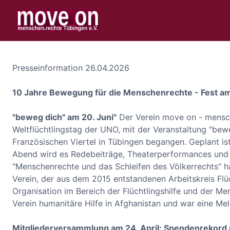
Presseinformation 26.04.2026
10 Jahre Bewegung für die Menschenrechte - Fest am 
"beweg dich" am 20. Juni"
Der Verein move on - mensche
Weltflüchtlingstag der UNO, mit der Veranstaltung "bew
Französischen Viertel in Tübingen begangen. Geplant 
Abend wird es Redebeiträge, Theaterperformances und M
"Menschenrechte und das Schleifen des Völkerrechts" 
Verein, der aus dem 2015 entstandenen Arbeitskreis Flüch
Organisation im Bereich der Flüchtlingshilfe und der Me
Verein humanitäre Hilfe in Afghanistan und war eine 
Mitgliederversammlung am 24. April: Spendenrekord