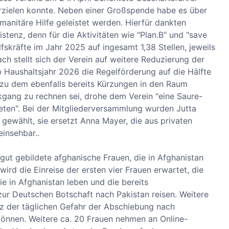
rzielen konnte. Neben einer Großspende habe es über
nitäre Hilfe geleistet werden. Hierfür dankten
tenz, denn für die Aktivitäten wie "Plan.B" und "save
lfskräfte im Jahr 2025 auf ingesamt 1,38 Stellen, jeweils
ach stellt sich der Verein auf weitere Reduzierung der
b Haushaltsjahr 2026 die Regelförderung auf die Hälfte
t, zu dem ebenfalls bereits Kürzungen in den Raum
kgang zu rechnen sei, drohe dem Verein "eine Saure-
ieten". Bei der Mitgliederversammlung wurden Jutta
gewählt, sie ersetzt Anna Mayer, die aus privaten
insehbar..
gut gebildete afghanische Frauen, die in Afghanistan
rd die Einreise der ersten vier Frauen erwartet, die
e in Afghanistan leben und die bereits
r Deutschen Botschaft nach Pakistan reisen. Weitere
tz der täglichen Gefahr der Abschiebung nach
 können. Weitere ca. 20 Frauen nehmen an Online-