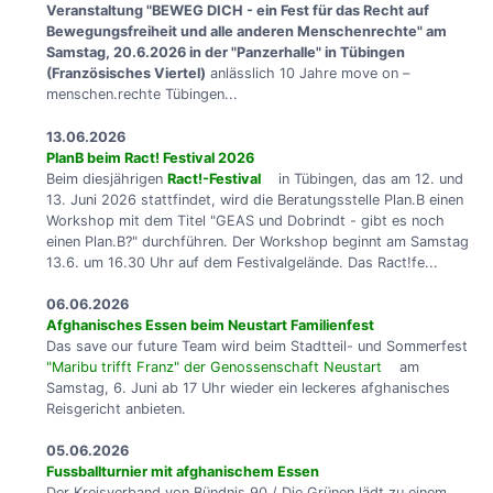
Veranstaltung "BEWEG DICH - ein Fest für das Recht auf
Bewegungsfreiheit und alle anderen Menschenrechte" am
Samstag, 20.6.2026 in der "Panzerhalle" in Tübingen
(Französisches Viertel)
anlässlich 10 Jahre move on –
menschen.rechte Tübingen...
13.06.2026
PlanB beim Ract! Festival 2026
Beim diesjährigen
Ract!-Festival
in Tübingen, das am 12. und
13. Juni 2026 stattfindet, wird die Beratungsstelle Plan.B einen
Workshop mit dem Titel "GEAS und Dobrindt - gibt es noch
einen Plan.B?" durchführen. Der Workshop beginnt am Samstag
13.6. um 16.30 Uhr auf dem Festivalgelände. Das Ract!fe...
06.06.2026
Afghanisches Essen beim Neustart Familienfest
Das save our future Team wird beim Stadtteil- und Sommerfest
"Maribu trifft Franz" der Genossenschaft Neustart
am
Samstag, 6. Juni ab 17 Uhr wieder ein leckeres afghanisches
Reisgericht anbieten.
05.06.2026
Fussballturnier mit afghanischem Essen
Der Kreisverband von Bündnis 90 / Die Grünen lädt zu einem