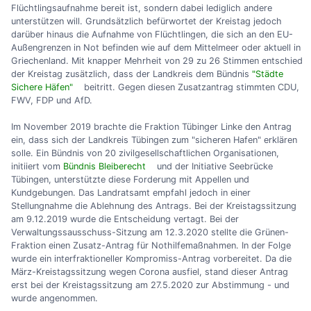
Flüchtlingsaufnahme bereit ist, sondern dabei lediglich andere
unterstützen will. Grundsätzlich befürwortet der Kreistag jedoch
darüber hinaus die Aufnahme von Flüchtlingen, die sich an den EU-
Außengrenzen in Not befinden wie auf dem Mittelmeer oder aktuell in
Griechenland. Mit knapper Mehrheit von 29 zu 26 Stimmen entschied
der Kreistag zusätzlich, dass der Landkreis dem Bündnis
"Städte
Sichere Häfen"
beitritt. Gegen diesen Zusatzantrag stimmten CDU,
FWV, FDP und AfD.
Im November 2019 brachte die Fraktion Tübinger Linke den Antrag
ein, dass sich der Landkreis Tübingen zum "sicheren Hafen" erklären
solle. Ein Bündnis von 20 zivilgesellschaftlichen Organisationen,
initiiert vom
Bündnis Bleiberecht
und der Initiative Seebrücke
Tübingen, unterstützte diese Forderung mit Appellen und
Kundgebungen. Das Landratsamt empfahl jedoch in einer
Stellungnahme die Ablehnung des Antrags. Bei der Kreistagssitzung
am 9.12.2019 wurde die Entscheidung vertagt. Bei der
Verwaltungssausschuss-Sitzung am 12.3.2020 stellte die Grünen-
Fraktion einen Zusatz-Antrag für Nothilfemaßnahmen. In der Folge
wurde ein interfraktioneller Kompromiss-Antrag vorbereitet. Da die
März-Kreistagssitzung wegen Corona ausfiel, stand dieser Antrag
erst bei der Kreistagssitzung am 27.5.2020 zur Abstimmung - und
wurde angenommen.