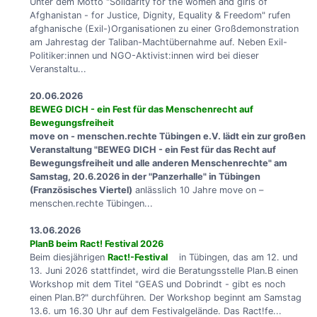
Unter dem Motto "Solidarity for the women and girls of
Afghanistan - for Justice, Dignity, Equality & Freedom" rufen
afghanische (Exil-)Organisationen zu einer Großdemonstration
am Jahrestag der Taliban-Machtübernahme auf. Neben Exil-
Politiker:innen und NGO-Aktivist:innen wird bei dieser
Veranstaltu...
20.06.2026
BEWEG DICH - ein Fest für das Menschenrecht auf
Bewegungsfreiheit
move on - menschen.rechte Tübingen e.V. lädt ein zur großen
Veranstaltung "BEWEG DICH - ein Fest für das Recht auf
Bewegungsfreiheit und alle anderen Menschenrechte" am
Samstag, 20.6.2026 in der "Panzerhalle" in Tübingen
(Französisches Viertel)
anlässlich 10 Jahre move on –
menschen.rechte Tübingen...
13.06.2026
PlanB beim Ract! Festival 2026
Beim diesjährigen
Ract!-Festival
in Tübingen, das am 12. und
13. Juni 2026 stattfindet, wird die Beratungsstelle Plan.B einen
Workshop mit dem Titel "GEAS und Dobrindt - gibt es noch
einen Plan.B?" durchführen. Der Workshop beginnt am Samstag
13.6. um 16.30 Uhr auf dem Festivalgelände. Das Ract!fe...