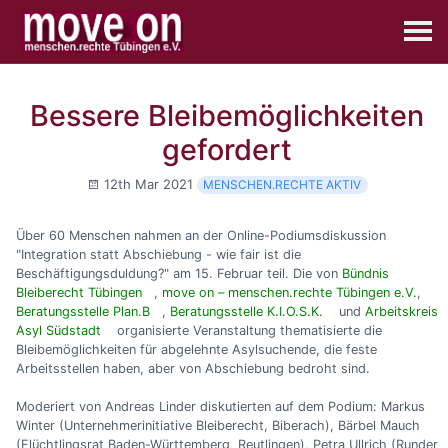
Bessere Bleibemöglichkeiten
gefordert
12th Mar 2021
MENSCHEN.RECHTE AKTIV
Über 60 Menschen nahmen an der Online-Podiumsdiskussion
"Integration statt Abschiebung - wie fair ist die
Beschäftigungsduldung?" am 15. Februar teil. Die von
Bündnis
Bleiberecht Tübingen
,
move on – menschen.rechte Tübingen e.V.
,
Beratungsstelle Plan.B
,
Beratungsstelle K.I.O.S.K.
und
Arbeitskreis
Asyl Südstadt
organisierte Veranstaltung thematisierte die
Bleibemöglichkeiten für abgelehnte Asylsuchende, die feste
Arbeitsstellen haben, aber von Abschiebung bedroht sind.
Moderiert von Andreas Linder diskutierten auf dem Podium: Markus
Winter (Unternehmerinitiative Bleiberecht, Biberach), Bärbel Mauch
(Flüchtlingsrat Baden-Württemberg, Reutlingen), Petra Ullrich (Runder