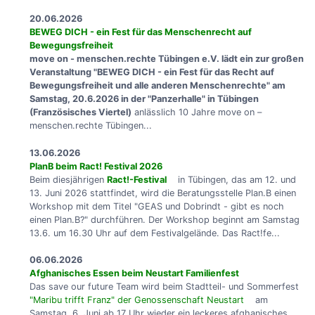
20.06.2026
BEWEG DICH - ein Fest für das Menschenrecht auf
Bewegungsfreiheit
move on - menschen.rechte Tübingen e.V. lädt ein zur großen
Veranstaltung "BEWEG DICH - ein Fest für das Recht auf
Bewegungsfreiheit und alle anderen Menschenrechte" am
Samstag, 20.6.2026 in der "Panzerhalle" in Tübingen
(Französisches Viertel)
anlässlich 10 Jahre move on –
menschen.rechte Tübingen...
13.06.2026
PlanB beim Ract! Festival 2026
Beim diesjährigen
Ract!-Festival
in Tübingen, das am 12. und
13. Juni 2026 stattfindet, wird die Beratungsstelle Plan.B einen
Workshop mit dem Titel "GEAS und Dobrindt - gibt es noch
einen Plan.B?" durchführen. Der Workshop beginnt am Samstag
13.6. um 16.30 Uhr auf dem Festivalgelände. Das Ract!fe...
06.06.2026
Afghanisches Essen beim Neustart Familienfest
Das save our future Team wird beim Stadtteil- und Sommerfest
"Maribu trifft Franz" der Genossenschaft Neustart
am
Samstag, 6. Juni ab 17 Uhr wieder ein leckeres afghanisches