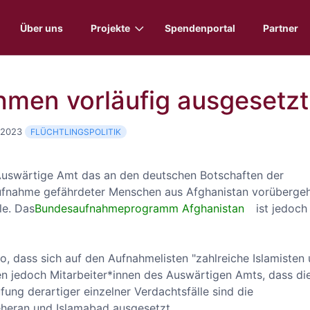
Über uns
Projekte
Spendenportal
Partner
men vorläufig ausgesetzt
 2023
FLÜCHTLINGSPOLITIK
 Auswärtige Amt das an den deutschen Botschaften der
Aufnahme gefährdeter Menschen aus Afghanistan vorüberge
le. Das
Bundesaufnahmeprogramm Afghanistan
ist jedoch
, dass sich auf den Aufnahmelisten "zahlreiche Islamisten
en jedoch Mitarbeiter*innen des Auswärtigen Amts, dass di
fung derartiger einzelner Verdachtsfälle sind die
heran und Islamabad ausgesetzt.