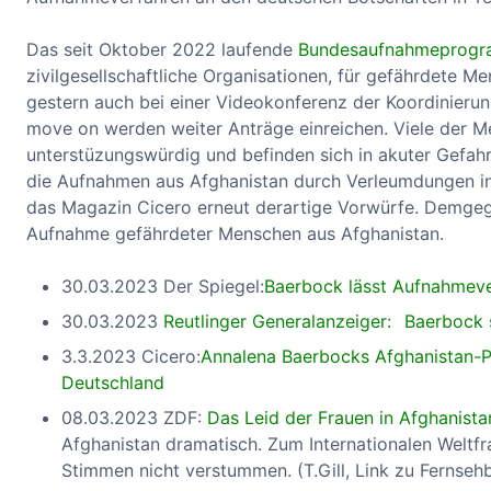
Das seit Oktober 2022 laufende
Bundesaufnahmeprogr
zivilgesellschaftliche Organisationen, für gefährdete M
gestern auch bei einer Videokonferenz der Koordinieru
move on werden weiter Anträge einreichen. Viele der Men
unterstüzungswürdig und befinden sich in akuter Gefahr
die Aufnahmen aus Afghanistan durch Verleumdungen in e
das Magazin Cicero erneut derartige Vorwürfe. Demgeg
Aufnahme gefährdeter Menschen aus Afghanistan.
30.03.2023 Der Spiegel:
Baerbock lässt Aufnahmeve
30.03.2023
Reutlinger Generalanzeiger:
Baerbock 
3.3.2023 Cicero:
Annalena Baerbocks Afghanistan-P
Deutschland
08.03.2023 ZDF:
Das Leid der Frauen in Afghanista
Afghanistan dramatisch. Zum Internationalen Weltfr
Stimmen nicht verstummen. (T.Gill, Link zu Fernsehb