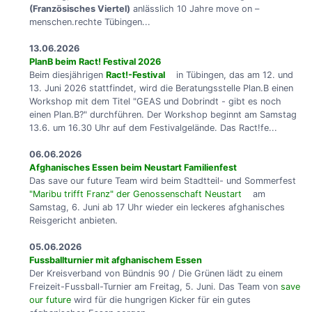
(Französisches Viertel)
anlässlich 10 Jahre move on –
menschen.rechte Tübingen...
13.06.2026
PlanB beim Ract! Festival 2026
Beim diesjährigen
Ract!-Festival
in Tübingen, das am 12. und
13. Juni 2026 stattfindet, wird die Beratungsstelle Plan.B einen
Workshop mit dem Titel "GEAS und Dobrindt - gibt es noch
einen Plan.B?" durchführen. Der Workshop beginnt am Samstag
13.6. um 16.30 Uhr auf dem Festivalgelände. Das Ract!fe...
06.06.2026
Afghanisches Essen beim Neustart Familienfest
Das save our future Team wird beim Stadtteil- und Sommerfest
"Maribu trifft Franz" der Genossenschaft Neustart
am
Samstag, 6. Juni ab 17 Uhr wieder ein leckeres afghanisches
Reisgericht anbieten.
05.06.2026
Fussballturnier mit afghanischem Essen
Der Kreisverband von Bündnis 90 / Die Grünen lädt zu einem
Freizeit-Fussball-Turnier am Freitag, 5. Juni. Das Team von
save
our future
wird für die hungrigen Kicker für ein gutes