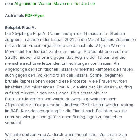
dem
Afghanistan Women Movement for Justice
Aufruf als
PDF-Flyer
Beispiel: Frau A.
Die 25-jährige Eltja A. (Name anonymisiert) musste ihr Studium
aufgeben, nachdem die Taliban 2021 an die Macht kamen. Zusammen
mit anderen Frauen organisierte sie danach als „Afghan Women
Movement for Justice“ zahlreiche mutige Protestaktionen auf der
Straße, indoor und online gegen das Regime der Taliban und die
menschenrechtsverletzenden Entrechtungen von Frauen. Als
Angehörige der schiitischen Hazara-Minderheit kämpfen die Frauen
auch gegen den „Völkermord an den Hazara. Schnell begannen
brutale Repressionen gegen diese Proteste. Viele Frauen wurden
inhaftiert und misshandelt. Frau A., die eine der Aktivsten war, flog
auf und musste in den Iran fliehen. Dort setzte sie ihre
Protestaktionen fort und wurde deswegen gewaltsam nach
Afghanistan zurückgeschoben. In dieser Zeit stellten wir den Antrag
im BAP. Kurz danach gelang ihr die Flucht nach Pakistan, wo sie
unter schwierigen und gefährlichen Bedingungen zu überleben
versucht.
Wir unterstützen Frau A. durch einen monatlichen Zuschuss zum