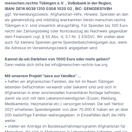
menschen.rechte Tübingen e.V. , Volksbank in der Region,
IBAN: DE16 6039 1310 0308 1020 02 , BIC: GENODES1VBH
ggf. Verwendungszweck: Afghanistan-Hilfe. Hinweis: Spenden an den
als gemeinnützig und mildtätig anerkannten Verein menschen.rechte
Tübingen e.V. sind steuerlich abzugsfähig. Für Spenden bis 300 Euro
reicht der Zahlungsbeleg oder Kontoauszug als Nachweis gegenüber
dem Finanzamt (vgl. § 50 Abs. 4, S.1 Nr. 2 EStDV). Wir stellen aber
auch für kleinere Spenden gerne Spendenbescheinigungen aus, wenn
die Adresse im Verwendungszweck angegeben wird.
Kannst du ein Darlehen von 1000 Euro oder mehr geben?
Dann melde dich bitte bei info@menschen-rechte-tue.org
Mit unserem Projekt "save our families" ...
• helfen wir afghanischen Familien, die mit im Raum Tübingen
lebenden Geflüchteten verwandt oder bekannt sind und sich in
Afghanistan in einer existenziellen humanitären Notlage befinden,
damit sie sich mit dem Lebensnotwendigsten (Essen, Kleidung,
Medikamente, Heizmaterial etc.) versorgen können. Die seit Herbst
2021 erhaltenen Spendengelder von über 70.000 € haben wir an über
200 bedürftige Familien weitergegeben. In Einzelfällen läuft die Hilfe
weiter.
• stellen wir Anträge im Bundesaufnahmeprogramm Afghanistan für
Menschen, die sich in Afghanistan in Lebensgefahr befinden, weil sie