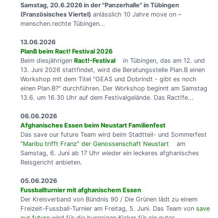
Samstag, 20.6.2026 in der "Panzerhalle" in Tübingen
(Französisches Viertel)
anlässlich 10 Jahre move on –
menschen.rechte Tübingen...
13.06.2026
PlanB beim Ract! Festival 2026
Beim diesjährigen
Ract!-Festival
in Tübingen, das am 12. und
13. Juni 2026 stattfindet, wird die Beratungsstelle Plan.B einen
Workshop mit dem Titel "GEAS und Dobrindt - gibt es noch
einen Plan.B?" durchführen. Der Workshop beginnt am Samstag
13.6. um 16.30 Uhr auf dem Festivalgelände. Das Ract!fe...
06.06.2026
Afghanisches Essen beim Neustart Familienfest
Das save our future Team wird beim Stadtteil- und Sommerfest
"Maribu trifft Franz" der Genossenschaft Neustart
am
Samstag, 6. Juni ab 17 Uhr wieder ein leckeres afghanisches
Reisgericht anbieten.
05.06.2026
Fussballturnier mit afghanischem Essen
Der Kreisverband von Bündnis 90 / Die Grünen lädt zu einem
Freizeit-Fussball-Turnier am Freitag, 5. Juni. Das Team von
save
our future
wird für die hungrigen Kicker für ein gutes