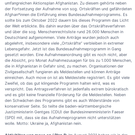
umfangreichen Aktionsplan Afghanistan. Zu diesem gehörte neben
der Fortsetzung der Aufnahme von sog. Ortskräften und gefährdeten
Afghan*innen die Einführung eines Bundesaufnahmeprogramms. Es
sollte bis zum Oktober 2022 dauern bis dieses Programm das Licht
der Welt erblickte. Bis dahin wurden über das Ortskräfteverfahren
und über die sog. Menschenrechtsliste rund 26.000 Menschen in
Deutschland aufgenommen. Viele Anträge wurden jedoch auch
abgelehnt, insbesondere viele „Ortskräfte“ verbleiben in extremer
Lebensgefahr. Jetzt ist das Bundesaufnahmeprogramm in Gang
gesetzt worden. Eine Aufnahmeanordnung gibt es noch nicht, aber
die Absicht, pro Monat Aufnahmezusagen für bis zu 1.000 Menschen,
die in Afghanistan in Gefahr sind, zu machen. Organisationen der
Zivilgesellschaft fungieren als Meldestellen und können Anträge
einreichen. Auch move on ist als Meldestelle registriert. Es gibt viele
Zweifel, ob das gut klingende Programm halten wird, was es
verspricht. Das Antragsverfahren ist jedenfalls extrem bürokratisch
und es gibt keine finanzielle Förderung für die Meldestellen. Neben
den Schwächen des Programms gibt es auch Widerstände von
konservativer Seite. So teilte die baden-württembergische
Justizministerin Gentges (CDU) der Bundesinnenministerin Faeser
(SPD) mit, dass sie das Aufnahmeprogramm nicht unterstützen
wolle. Motto: Ukraine ja, Afghanistan nein.