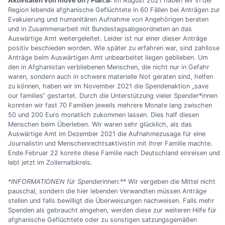
Aktivitäten von move on / Plan.B:
Im August 2021 haben wir in der
Region lebende afghanische Geflüchtete in 60 Fällen bei Anträgen zur
Evakuierung und humanitären Aufnahme von Angehörigen beraten
und in Zusammenarbeit mit Bundestagsabgeordneten an das
Auswärtige Amt weitergeleitet. Leider ist nur einer dieser Anträge
positiv beschieden worden. Wie später zu erfahren war, sind zahllose
Anträge beim Auswärtigen Amt unbearbeitet liegen geblieben. Um
den in Afghanistan verbliebenen Menschen, die nicht nur in Gefahr
waren, sondern auch in schwere materielle Not geraten sind, helfen
zu können, haben wir im November 2021 die Spendenaktion „save
our families“ gestartet. Durch die Unterstützung vieler Spender*innen
konnten wir fast 70 Familien jeweils mehrere Monate lang zwischen
50 und 200 Euro monatlich zukommen lassen. Dies half diesen
Menschen beim Überleben. Wir waren sehr glücklich, als das
Auswärtige Amt im Dezember 2021 die Aufnahmezusage für eine
Journalistin und Menschenrechtsaktivistin mit ihrer Familie machte.
Ende Februar 22 konnte diese Familie nach Deutschland einreisen und
lebt jetzt im Zollernalbkreis.
*
INFORMATIONEN für Spender
innen:** Wir vergeben die Mittel nicht
pauschal, sondern die hier lebenden Verwandten müssen Anträge
stellen und falls bewilligt die Überweisungen nachweisen. Falls mehr
Spenden als gebraucht eingehen, werden diese zur weiteren Hilfe für
afghanische Geflüchtete oder zu sonstigen satzungsgemäßen