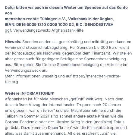
Dafür bitten wir auch in diesem Winter um Spenden auf das Konto
von
menschen.rechte Tübingen e.V., Volksbank in der Region,
IBAN: DE16 6039 1310 0308 1020 02, BIC: GENODES1VBH
ggf. Verwendungszweck: Afghanistan-Hilfe
Hinweis
: Spenden an den als gemeinnützig und mildtätig anerkannten
Verein sind steuerlich abzugsfähig. Für Spenden bis 300 Euro reicht
der Kontoauszug als Nachweis gegenüber dem Finanzamt. Wir stellen
aber gerne auch für geringere Beträge eine Spendenbescheinigung
aus. Bitte geben Sie für eine Spendenbescheinigung die Adresse im
Verwendungszweck an.
Mehr Informationen umseitig und auf https://menschen-rechte-
tue.org
Weitere INFORMATIONEN:
Afghanistan ist für viele Menschen „gefühlt“ weit weg. Nach dem
desaströsen Abzug der internationalen Truppen nach 20 Jahren
erfolglosem „war on terror“ und der Machtübernahme durch die
Taliban im Sommer 2021 sind schnell andere akute Krisen wie die
Corona-Pandemie oder der Ukraine-Krieg in den (medialen) Fokus
gerückt. Dazu kommen Dauer“krisen“ wie die Klimakatastrophe und
alles, was damit zusammenhängt. All dies erscheint „uns“ viel