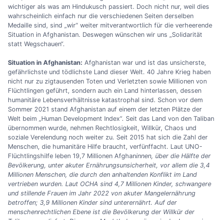
wichtiger als was am Hindukusch passiert. Doch nicht nur, weil dies
wahrscheinlich einfach nur die verschiedenen Seiten derselben
Medaille sind, sind „wir“ weiter mitverantwortlich für die verheerende
Situation in Afghanistan. Deswegen wünschen wir uns „Solidarität
statt Wegschauen“.
Situation in Afghanistan:
Afghanistan war und ist das unsicherste,
gefährlichste und tödlichste Land dieser Welt. 40 Jahre Krieg haben
nicht nur zu zigtausenden Toten und Verletzten sowie Millionen von
Flüchtlingen geführt, sondern auch ein Land hinterlassen, dessen
humanitäre Lebensverhältnisse katastrophal sind. Schon vor dem
Sommer 2021 stand Afghanistan auf einem der letzten Plätze der
Welt beim „Human Development Index“. Seit das Land von den Taliban
übernommen wurde, nehmen Rechtlosigkeit, Willkür, Chaos und
soziale Verelendung noch weiter zu. Seit 2015 hat sich die Zahl der
Menschen, die humanitäre Hilfe braucht, verfünffacht. Laut UNO-
Flüchtlingshilfe leben 19,7 Millionen Afghan
innen, über die Hälfte der
Bevölkerung, unter akuter Ernährungsunsicherheit, vor allem die 3,4
Millionen Menschen, die durch den anhaltenden Konflikt im Land
vertrieben wurden. Laut OCHA sind 4,7 Millionen Kinder, schwangere
und stillende Frauen im Jahr 2022 von akuter Mangelernährung
betroffen; 3,9 Millionen Kinder sind unterernährt. Auf der
menschenrechtlichen Ebene ist die Bevölkerung der Willkür der