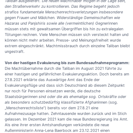
Taliban ausgeliefert. Die neuen Machthaber mögen in der Lage sein,
den Straßenverkehr zu kontrollieren. Das Regime begeht jedoch
straflos fundamentale Menschenrechtsverletzungen insbesondere
gegen Frauen und Mädchen. Widerständige Gemeinschaften wie
Hazaras und Panjshiris sowie alle (vermeintlichen) Gegner
innen
müssen stets mit gewaltsamen Übergriffen bis hin zu extralegalen
Tötungen rechnen. Viele Menschen müssen sich versteckt halten und
können nicht mehr arbeiten. Presse- und Meinungsfreiheit wurde
extrem eingeschränkt. Machtmissbrauch durch einzelne Taliban bleibt
ungestraft.
Von der hastigen Evakuierung bis zum Bundesaufnahmeprogramm:
Die Machtübernahme durch die Taliban im August 2021 führte zu
einer hastigen und gefährlichen Evakuierungsaktion. Doch bereits am
27.8.2021 erklärte das Auswärtige Amt das Ende der
Evakuierungsflüge und dass sich Deutschland ab diesem Zeitpunkt
nur noch für Personen einsetzen werde, die deutsche
Staatsbürger
innen sind oder die als ehemalige sog. Ortskräfte oder
als besonders schutzbedürftig klassifizierte Afghan
innen (sog.
„Menschenrechtsliste“) bereits vor dem 27.8.21 eine
Aufnahmezusage hatten. Zehntausende wurden zurück und im Stich
gelassen. Im Dezember 2021 kam die neue Bundesregierung ins Amt.
Als eine ihrer ersten Amtshandlungen verkündete die neue
Außenministerin Anna-Lena Baerbock am 23.12.2021 einen