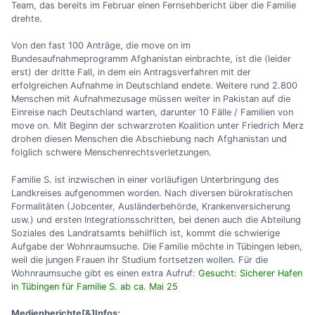
Team, das bereits im Februar einen Fernsehbericht über die Familie
drehte.
Von den fast 100 Anträge, die move on im
Bundesaufnahmeprogramm Afghanistan einbrachte, ist die (leider
erst) der dritte Fall, in dem ein Antragsverfahren mit der
erfolgreichen Aufnahme in Deutschland endete. Weitere rund 2.800
Menschen mit Aufnahmezusage müssen weiter in Pakistan auf die
Einreise nach Deutschland warten, darunter 10 Fälle / Familien von
move on. Mit Beginn der schwarzroten Koalition unter Friedrich Merz
drohen diesen Menschen die Abschiebung nach Afghanistan und
folglich schwere Menschenrechtsverletzungen.
Familie S. ist inzwischen in einer vorläufigen Unterbringung des
Landkreises aufgenommen worden. Nach diversen bürokratischen
Formalitäten (Jobcenter, Ausländerbehörde, Krankenversicherung
usw.) und ersten Integrationsschritten, bei denen auch die Abteilung
Soziales des Landratsamts behilflich ist, kommt die schwierige
Aufgabe der Wohnraumsuche. Die Familie möchte in Tübingen leben,
weil die jungen Frauen ihr Studium fortsetzen wollen. Für die
Wohnraumsuche gibt es einen extra Aufruf:
Gesucht: Sicherer Hafen
in Tübingen für Familie S. ab ca. Mai 25
Medienberichte[&]Infos: