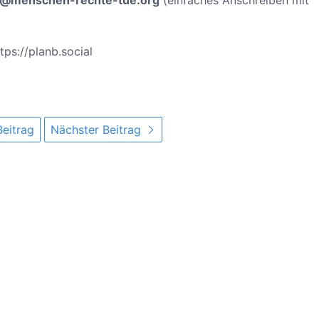
nfo@menschen-rechte-tue.org
(einfaches Anschreiben mit
ps://planb.social
Beitrag
Nächster Beitrag