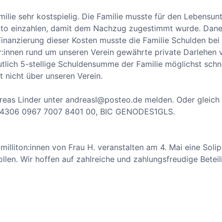
lie sehr kostspielig. Die Familie musste für den Lebensunt
onto einzahlen, damit dem Nachzug zugestimmt wurde. Dan
Finanzierung dieser Kosten musste die Familie Schulden bei
:innen rund um unseren Verein gewährte private Darlehen 
utlich 5-stellige Schuldensumme der Familie möglichst schn
 nicht über unseren Verein.
dreas Linder unter andreasl@posteo.de melden. Oder gleich 
5 4306 0967 7007 8401 00, BIC GENODES1GLS.
illiton:innen von Frau H. veranstalten am 4. Mai eine Solip
llen. Wir hoffen auf zahlreiche und zahlungsfreudige Beteil